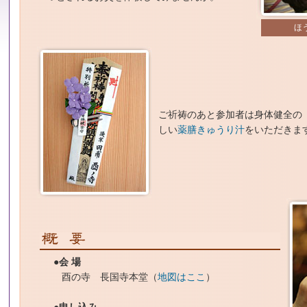
ほ
ご祈祷のあと参加者は身体健全の
しい
薬膳きゅうり汁
をいただきま
●会 場
酉の寺 長国寺本堂（
地図はここ
）