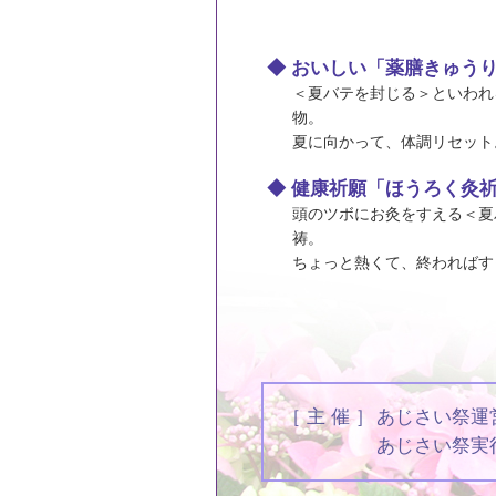
◆ おいしい「薬膳きゅう
＜夏バテを封じる＞といわれ
物。
夏に向かって、体調リセット
◆ 健康祈願「ほうろく灸
頭のツボにお灸をすえる＜夏
祷。
ちょっと熱くて、終わればす
［ 主 催 ］
あじさい祭運
あじさい祭実