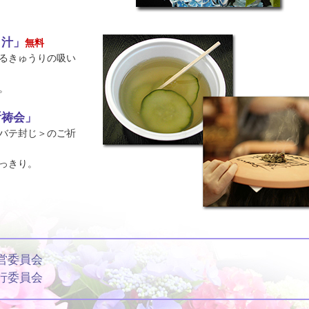
り汁」
無料
るきゅうりの吸い
。
祈祷会」
バテ封じ＞のご祈
っきり。
営委員会
行委員会