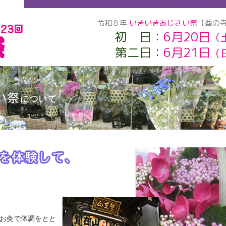
令和８年
いきいきあじさい祭
【酉の
初 日：
6月20日
（
第二日：
6月21日
（
お灸で体調をとと