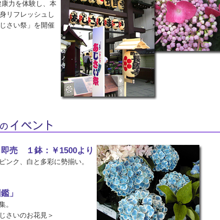
健康力を体験し、本
身リフレッシュし
じさい祭」を開催
即売 １鉢：￥1500より
ピンク、白と多彩に勢揃い。
図鑑」
集。
じさいのお花見＞