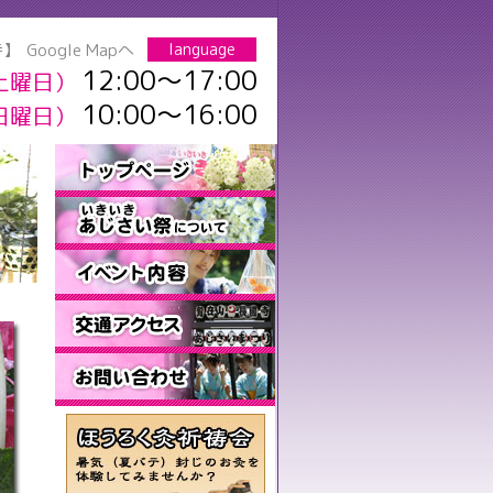
寺】
Google Mapへ
language
12:00～17:00
繁體中文
简体中文
english
한국
土曜日）
10:00～16:00
日曜日）